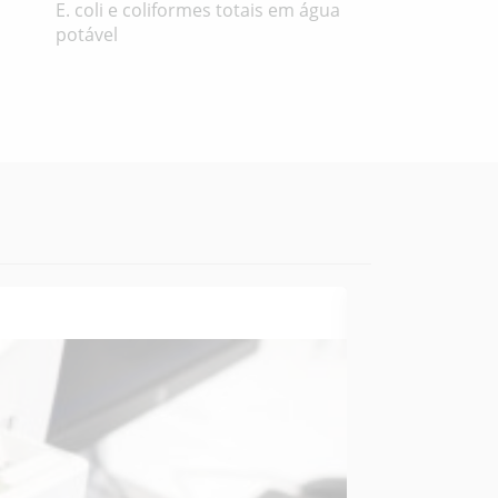
E. coli e coliformes totais em água
potável
02 NOVEMBRO 2
GRADIENTEC
CERTIFICAÇÃO 
O sistema de diag