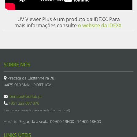
UV Viewer Plus é um produto da IDEXX. Para
mais informações consulte
o website da IDEXX.
SOBRE NÓS
Praceta da Castanheira 78
4475-019 Maia - PORTUGAL
iberlab@iberlab.pt
+351 222 087 876
(custo de chamada para a rede fixa nacional)
Horário:
Segunda a sexta: 09H00-13H00 - 14H00-18H00
LINKS ÚTEIS