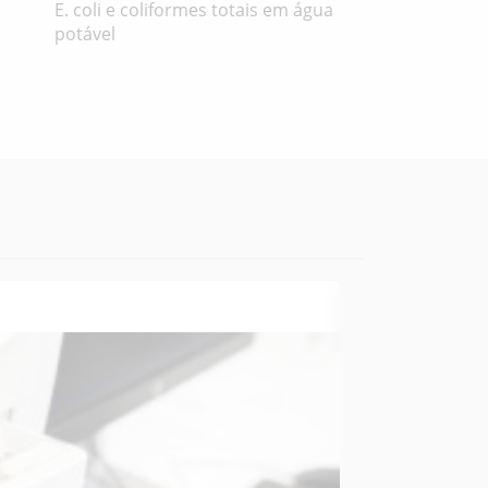
E. coli e coliformes totais em água
potável
02 NOVEMBRO 2
GRADIENTEC
CERTIFICAÇÃO 
O sistema de diag