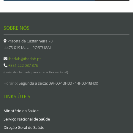
SOBRE NÓS
Praceta da Castanheira 78
4475-019 Maia - PORTUGAL
iberlab@iberlab.pt
+351 222 087 876
(custo de chamada para a rede fixa nacional)
Horário:
Segunda a sexta: 09H00-13H00 - 14H00-18H00
LINKS ÚTEIS
Ministério da Saúde
Serviço Nacional de Saúde
Direção Geral de Saúde