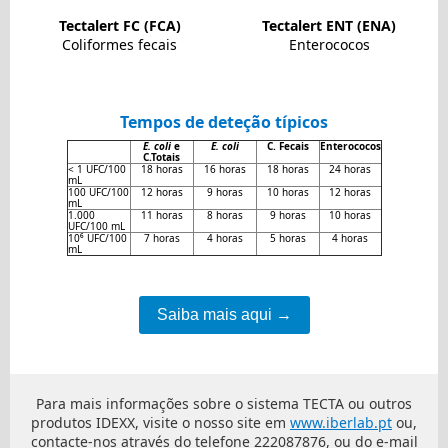
Tectalert FC (FCA)
Tectalert ENT (ENA)
Coliformes fecais
Enterococos
Tempos de deteção típicos
E. coli
e
E. coli
C. Fecais
Enterococos
C.Totais
< 1 UFC/100
18 horas
16 horas
18 horas
24 horas
mL
100 UFC/100
12 horas
9 horas
10 horas
12 horas
mL
1.000
11 horas
8 horas
9 horas
10 horas
UFC/100 mL
10⁶ UFC/100
7 horas
4 horas
5 horas
4 horas
mL
Saiba mais aqui →
Para mais informações sobre o sistema TECTA ou outros
produtos IDEXX, visite o nosso site em
www.iberlab.pt
ou,
contacte-nos através do telefone 222087876, ou do e-mail