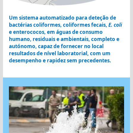
Um sistema automatizado para deteção de
bactérias coliformes, coliformes fecais,
E. coli
e enterococos, em águas de consumo
humano, residuais e ambientais, completo e
autónomo, capaz de fornecer no local
resultados de nível laboratorial, com um
desempenho e rapidez sem precedentes.