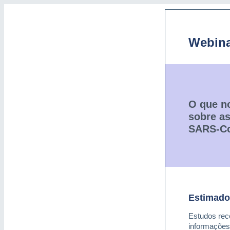
Webin
O que n
sobre as
SARS-Co
Estimado
Estudos rec
informações