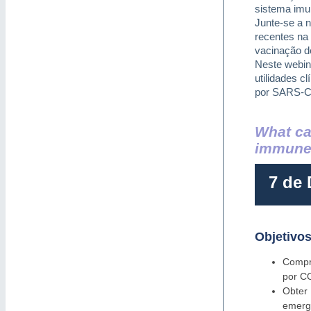
sistema imu
Junte-se a 
recentes na
vacinação d
Neste webina
utilidades c
por SARS-C
What ca
immune
7 de
Objetivo
Compr
por C
Obter
emerg