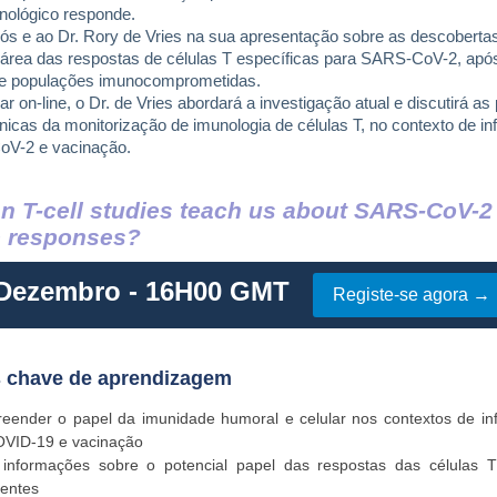
nológico responde.
nós e ao Dr. Rory de Vries na sua apresentação sobre as descoberta
 área das respostas de células T específicas para SARS-CoV-2, após
e populações imunocomprometidas.
r on-line, o Dr. de Vries abordará a investigação atual e discutirá as
línicas da monitorização de imunologia de células T, no contexto de in
oV-2 e vacinação.
n T-cell studies teach us about SARS-CoV-2
 responses?
 Dezembro - 16H00 GMT
Registe-se agora →
s chave de aprendizagem
eender o papel da imunidade humoral e celular nos contextos de inf
OVID-19 e vacinação
 informações sobre o potencial papel das respostas das células T
entes