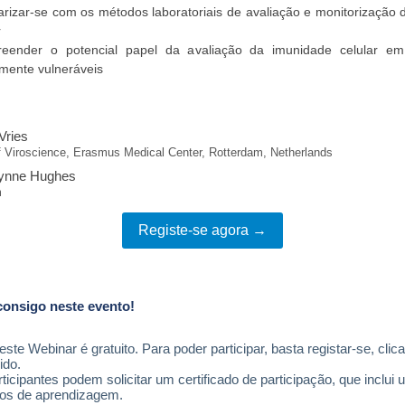
arizar-se com os métodos laboratoriais de avaliação e monitorização
r
eender o potencial papel da avaliação da imunidade celular em
amente vulneráveis
Vries
 Viroscience, Erasmus Medical Center, Rotterdam, Netherlands
ynne Hughes
m
Registe-se agora →
onsigo neste evento!
ste Webinar é gratuito. Para poder participar, basta registar-se, clic
ido.
ticipantes podem solicitar um certificado de participação, que inclu
dos de aprendizagem.