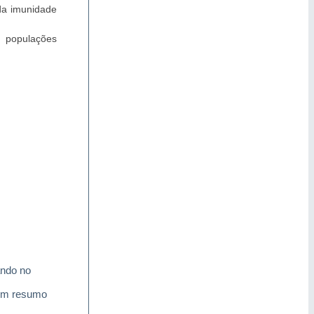
 da imunidade
 populações
ando no
i um resumo