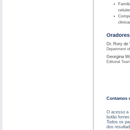
Famili
celula
Compr
clinic
Oradores
Dr. Rory de 
Department of
Georgina W
Editorial Tea
Contamos c
O acesso a e
botão fornec
Todos os par
dos resulta