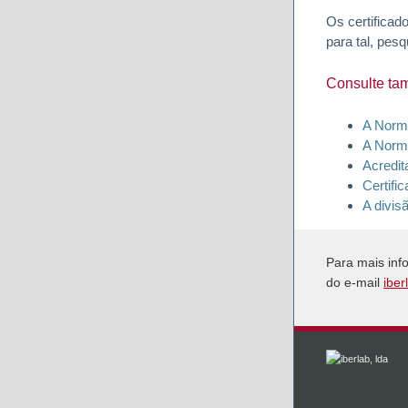
Os certificad
para tal, pesq
Consulte ta
A Norm
A Norm
Acredit
Certifi
A divis
Para mais inf
do e-mail
iber