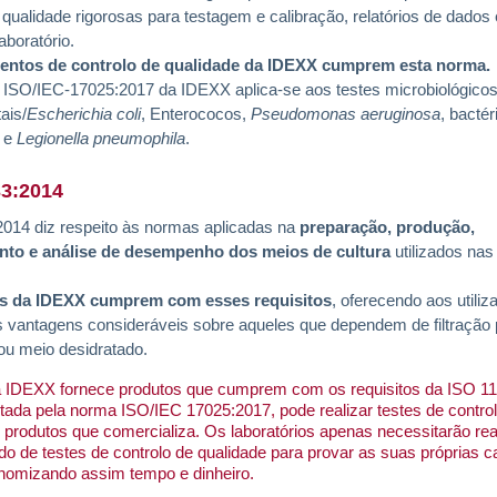
qualidade rigorosas para testagem e calibração, relatórios de dados 
aboratório.
entos de controlo de qualidade da IDEXX cumprem esta norma.
 ISO/IEC-17025:2017 da IDEXX aplica-se aos testes microbiológicos
ais/
Escherichia coli
, Enterococos,
Pseudomonas aeruginosa
, bactér
s e
Legionella pneumophila
.
33:2014
014 diz respeito às normas aplicadas na
preparação, produção,
to e análise de desempenho dos meios de cultura
utilizados nas
s da IDEXX cumprem com esses requisitos
, oferecendo aos utili
 vantagens consideráveis sobre aqueles que dependem de filtração 
u meio desidratado.
 IDEXX fornece produtos que cumprem com os requisitos da ISO 11
itada pela norma ISO/IEC 17025:2017, pode realizar testes de contro
 produtos que comercializa. Os laboratórios apenas necessitarão rea
do de testes de controlo de qualidade para provar as suas próprias 
onomizando assim tempo e dinheiro.