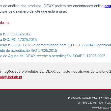
os de análise dos produtos IDEXX podem ser encontrados online
aqu
uisar pelo número de lote que está a usar.
mbem:
a ISO 9308-2/2012
a ISO/IEC-17025:2015
ação ISO/IEC 17025 e conformidade com ISO 11133:2014 (Technical B
cado de acreditação ISO 17025:2015
ão de Águas da IDEXX recebe a acreditação ISO/IEC-17025:2005
ormações sobre produtos da IDEXX, contacte-nos através do telefone
lab@iberlab.pt
Praceta da Castanheira 78 • 4475-0
Tel. +351 222 087 876 • Fax
www.iberlab.pt