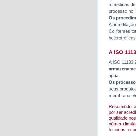
a medidas de 
processo no l
Os procedim
A acreditação
Coliformes tot
heterotrófica
A ISO 111
A ISO 11133:2
armazenamen
água.
Os processo
seus produtos
membrana e/o
Resumindo, a
por ser acred
qualidade nos
número limita
técnicas, ec