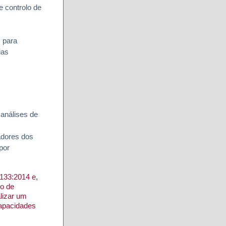
e controlo de
 para
ias
 análises de
zadores dos
por
133:2014 e,
lo de
lizar um
capacidades