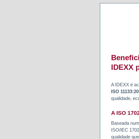
Benefic
IDEXX p
A IDEXX é ac
ISO 11133:20
qualidade, ec
A ISO 170
Baseada numa 
ISO/IEC 17025
qualidade qu