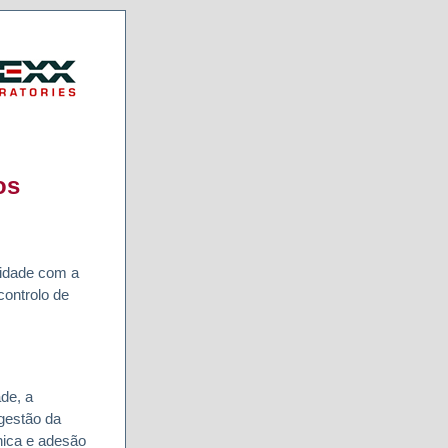
os
idade com a
controlo de
de, a
 gestão da
nica e adesão