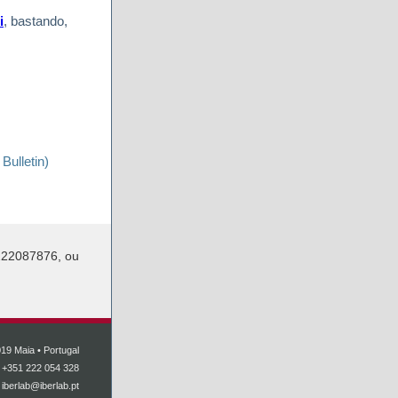
i
, bastando,
ulletin)
 222087876, ou
19 Maia • Portugal
. +351 222 054 328
•
iberlab@iberlab.pt