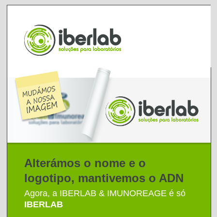
Alterámos o nome e o
logotipo, mantivemos o ADN
Agora, a IBERLAB & IMUNOREAGE é só
IBERLAB