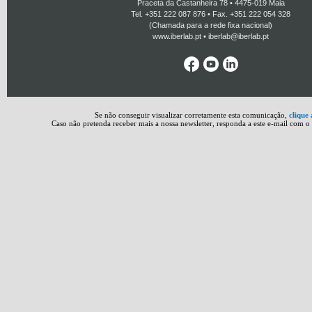
Praceta da Castanheira 78 • 4475-019 Maia
Tel. +351 222 087 876 • Fax. +351 222 054 328
(Chamada para a rede fixa nacional)
www.iberlab.pt
•
iberlab@iberlab.pt
Se não conseguir visualizar corretamente esta comunicação,
clique 
Caso não pretenda receber mais a nossa newsletter, responda a este e-mail com o 