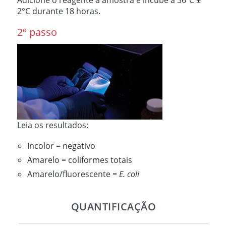
Adicione o reagente à amostra e incube a 36ºC ±
2°C durante 18 horas.
2º passo
Leia os resultados:
Incolor = negativo
Amarelo = coliformes totais
Amarelo/fluorescente =
E. coli
QUANTIFICAÇÃO