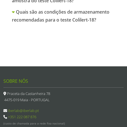
amostra do teste Colilert-18?
Quais são as condições de armazenamento
recomendadas para o teste Colilert-18?
SOBRE NÓS
Praceta da Castanheira 78
4475-019 Maia - PORTUGAL
iberlab@iberlab.pt
+351 222 087 876
(custo de chamada para a rede fixa nacional)