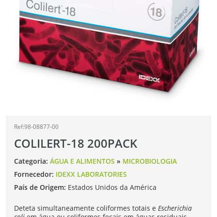
Ref:98-08877-00
COLILERT-18 200PACK
Categoria:
ÁGUA E ALIMENTOS
»
MICROBIOLOGIA
Fornecedor:
IDEXX LABORATORIES
País de Origem:
Estados Unidos da América
Deteta simultaneamente coliformes totais e
Escherichia
coli
em água ou coliformes fecais em águas residuais,